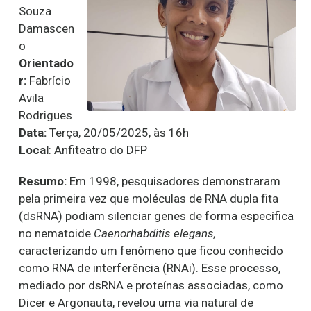
Souza
Damascen
o
Orientado
r:
Fabrício
Avila
Rodrigues
Data:
Terça, 20/05/2025, às 16h
Local
: Anfiteatro do DFP
Resumo:
Em 1998, pesquisadores demonstraram
pela primeira vez que moléculas de RNA dupla fita
(dsRNA) podiam silenciar genes de forma específica
no nematoide
Caenorhabditis elegans,
caracterizando um fenômeno que ficou conhecido
como RNA de interferência (RNAi). Esse processo,
mediado por dsRNA e proteínas associadas, como
Dicer e Argonauta, revelou uma via natural de