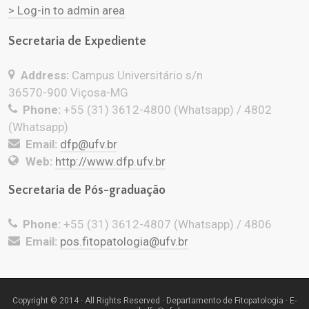
> Log-in to admin area
Secretaria de Expediente
Address:
Campus Universitário s/n
36570-900 Viçosa-MG
Phone:
+55 (31) 3612-4800 (Whatsapp) / 4802
(Whatsapp)
Email:
dfp@ufv.br
Web:
http://www.dfp.ufv.br
Secretaria de Pós-graduação
Phone:
+55 (31) 3612-4807 (Whatsapp) / 4806
Email:
pos.fitopatologia@ufv.br
Copyright © 2014 · All Rights Reserved · Departamento de Fitopatologia · E-