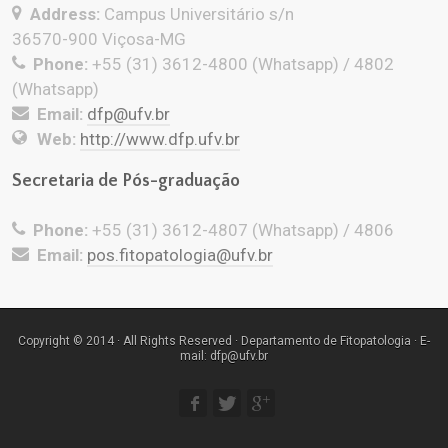
Address:
Campus Universitário s/n
36570-900 Viçosa-MG
Phone:
+55 (31) 3612-4800 (Whatsapp) / 4802
(Whatsapp)
Email:
dfp@ufv.br
Web:
http://www.dfp.ufv.br
Secretaria de Pós-graduação
Phone:
+55 (31) 3612-4807 (Whatsapp) / 4806
Email:
pos.fitopatologia@ufv.br
Copyright © 2014 · All Rights Reserved · Departamento de Fitopatologia · E-
mail: dfp@ufv.br