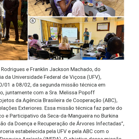
a Rodrigues e Franklin Jackson Machado, do
a da Universidade Federal de Viçosa (UFV),
30/01 a 08/02, da segunda missão técnica em
o, juntamente com a Sra. Melissa Popoff
ojetos da Agência Brasileira de Cooperação (ABC),
elações Exteriores. Essa missão técnica faz parte do
o e Participativo da Seca-da-Mangueira no Burkina
ção da Doença e Recuperação de Árvores Infectadas”,
arceria estabelecida pela UFV e pela ABC com o
 Pesquisa Agrícola (INERA). O objetivo dessa missão