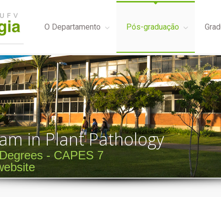
O Departamento
Pós-graduação
Grad
am in Plant Pathology
l Degrees - CAPES 7
website