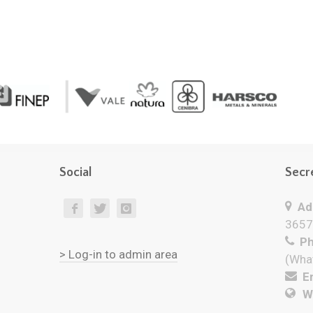
Social
Secr
Add
3657
Ph
> Log-in to admin area
(Wha
Em
W