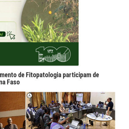
mento de Fitopatologia participam de
ina Faso