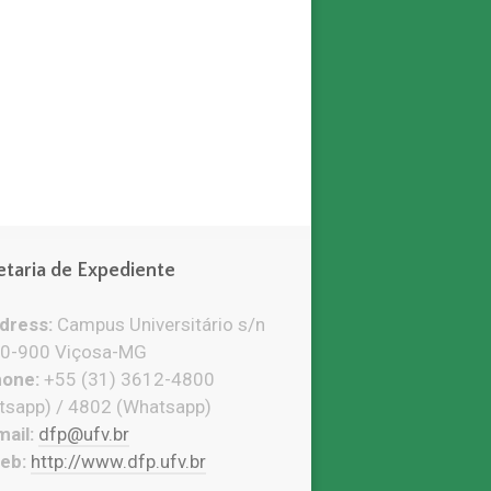
etaria de Expediente
ress:
Campus Universitário s/n
0-900 Viçosa-MG
one:
+55 (31) 3612-4800
tsapp) / 4802 (Whatsapp)
ail:
dfp@ufv.br
eb:
http://www.dfp.ufv.br