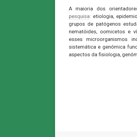
A maioria dos orientador
pesquisa
: etiologia, epidem
grupos de patógenos estuda
nematóides, oomicetos e ví
esses microorganismos incl
sistemática e genômica func
aspectos da fisiologia, genô