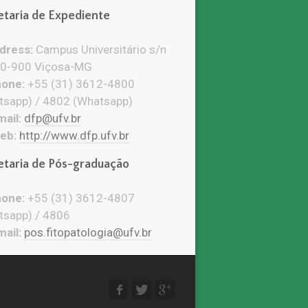
etaria de Expediente
ress:
Campus Universitário s/n
0-900 Viçosa-MG
one:
+55 (31) 3612-4800
tsapp) / 4802 (Whatsapp)
ail:
dfp@ufv.br
eb:
http://www.dfp.ufv.br
etaria de Pós-graduação
one:
+55 (31) 3612-4807
tsapp) / 4806
ail:
pos.fitopatologia@ufv.br