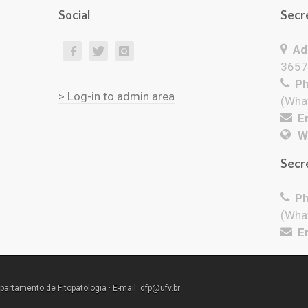
Social
Secr
Add
3657
Ph
> Log-in to admin area
(Wha
Em
W
Secr
Ph
(Wha
Em
partamento de Fitopatologia · E-mail: dfp@ufv.br