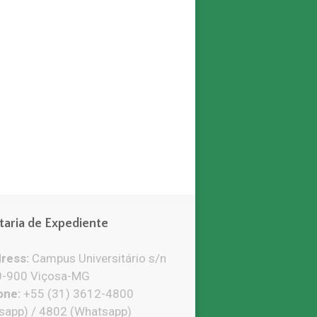
taria de Expediente
ress:
Campus Universitário s/n
-900 Viçosa-MG
ne:
+55 (31) 3612-4800
sapp) / 4802 (Whatsapp)