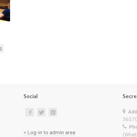
Social
Secre
Add
36570
Pho
> Log-in to admin area
(What