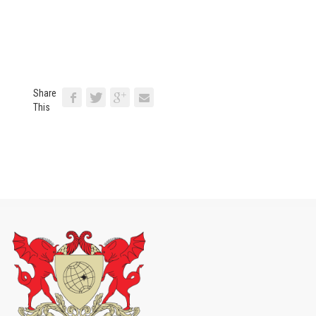
Share
This