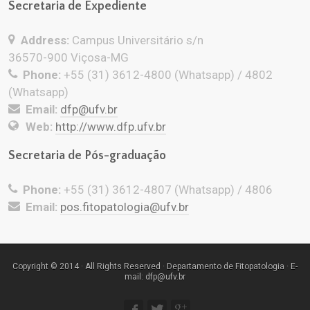
Secretaria de Expediente
Address:
Campus Universitário s/n
36570-900 Viçosa-MG
Phone:
+55 (31) 3612-4800 (Whatsapp) / 4802
(Whatsapp)
Email:
dfp@ufv.br
Web:
http://www.dfp.ufv.br
Secretaria de Pós-graduação
Phone:
+55 (31) 3612-4807 (Whatsapp) / 4806
Email:
pos.fitopatologia@ufv.br
Copyright © 2014 · All Rights Reserved · Departamento de Fitopatologia · E-
mail: dfp@ufv.br