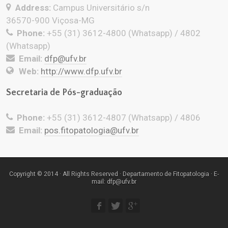
Address:
Campus Universitário s/n
36570-900 Viçosa-MG
Phone:
+55 (31) 3612-4800 (Whatsapp) / 4802
(Whatsapp)
Email:
dfp@ufv.br
Web:
http://www.dfp.ufv.br
Secretaria de Pós-graduação
Phone:
+55 (31) 3612-4807 (Whatsapp) / 4806
Email:
pos.fitopatologia@ufv.br
Copyright © 2014 · All Rights Reserved · Departamento de Fitopatologia · E-
mail: dfp@ufv.br