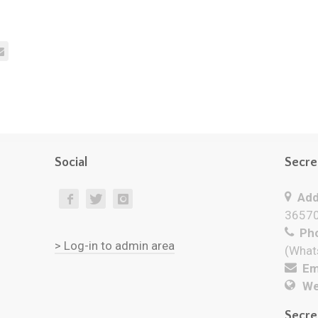
Social
Secre
Add
36570
Pho
> Log-in to admin area
(What
Ema
We
Secre