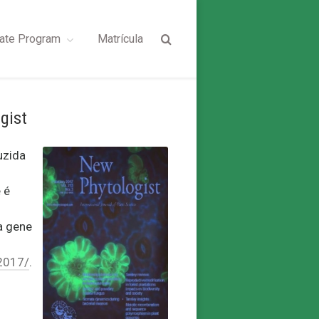
ate Program
Matrícula
gist
uzida
 é
a gene
-2017/
.