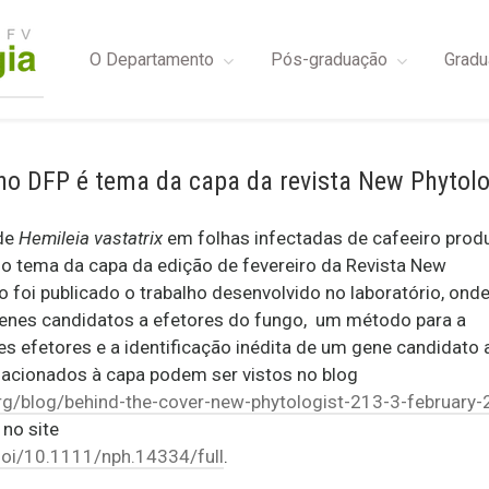
O Departamento
Pós-graduação
Gradu
no DFP é tema da capa da revista New Phytolo
de
Hemileia vastatrix
em folhas infectadas de cafeeiro prod
o tema da capa da edição de fevereiro da Revista New
foi publicado o trabalho desenvolvido no laboratório, onde
genes candidatos a efetores do fungo, um método para a
es efetores e a identificação inédita de um gene candidato 
elacionados à capa podem ser vistos no blog
rg/blog/behind-the-cover-new-phytologist-213-3-february
no site
/doi/10.1111/nph.14334/full
.