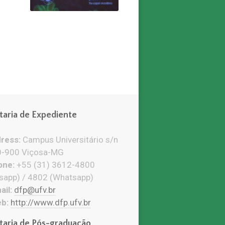
taria de Expediente
ress:
Campus Universitário s/n
-900 Viçosa-MG
ne:
+55 (31) 3612-4800
sapp) / 4802 (Whatsapp)
il:
dfp@ufv.br
b:
http://www.dfp.ufv.br
taria de Pós-graduação