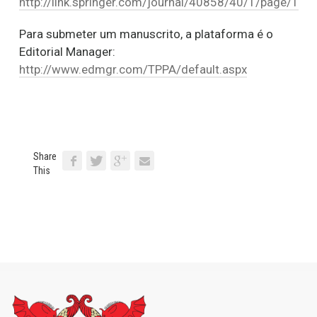
http://link.springer.com/journal/40858/40/1/page/1
Para submeter um manuscrito, a plataforma é o
Editorial Manager:
http://www.edmgr.com/TPPA/default.aspx
Share
This