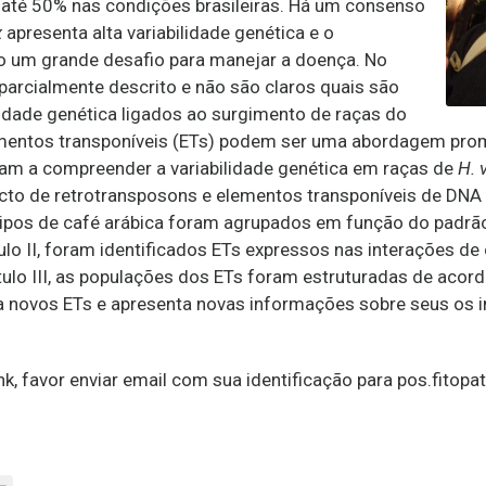
 até 50% nas condições brasileiras. Há um consenso
x
apresenta alta variabilidade genética e o
o um grande desafio para manejar a doença. No
é parcialmente descrito e não são claros quais são
idade genética ligados ao surgimento de raças do
ementos transponíveis (ETs) podem ser uma abordagem pro
am a compreender a variabilidade genética em raças de
H. 
acto de retrotransposons e elementos transponíveis de DNA 
ótipos de café arábica foram agrupados em função do padrão 
tulo II, foram identificados ETs expressos nas interações de
ítulo III, as populações dos ETs foram estruturadas de aco
ata novos ETs e apresenta novas informações sobre seus os 
nk, favor enviar email com sua identificação para pos.fitopa