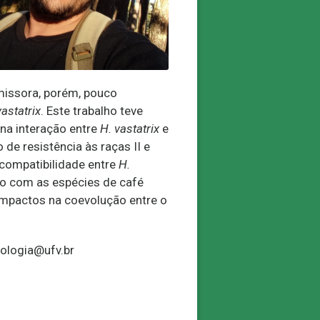
missora, porém, pouco
vastatrix
. Este trabalho teve
na interação entre
H. vastatrix
e
de resistência às raças II e
 compatibilidade entre
H.
rdo com as espécies de café
impactos na coevolução entre o
tologia@ufv.br