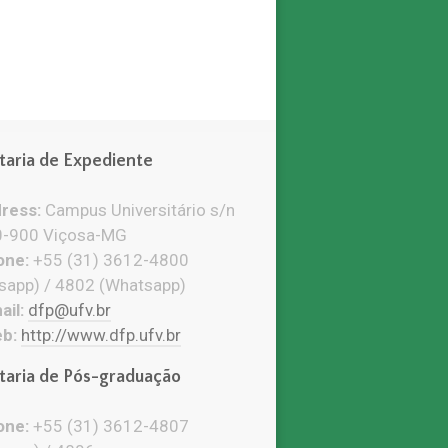
taria de Expediente
ress:
Campus Universitário s/n
-900 Viçosa-MG
ne:
+55 (31) 3612-4800
sapp) / 4802 (Whatsapp)
il:
dfp@ufv.br
b:
http://www.dfp.ufv.br
taria de Pós-graduação
ne:
+55 (31) 3612-4807