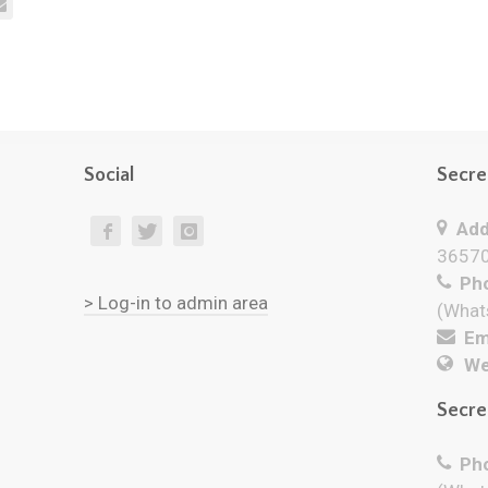
Social
Secre
Add
36570
Pho
> Log-in to admin area
(What
Ema
We
Secre
Pho