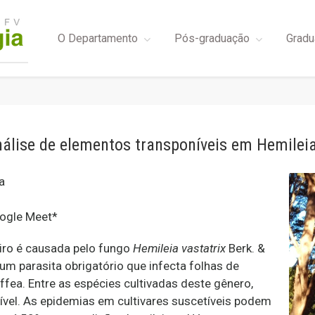
O Departamento
Pós-graduação
Gradu
álise de elementos transponíveis em Hemileia
a
oogle Meet*
iro é causada pelo fungo
Hemileia vastatrix
Berk. &
um parasita obrigatório que infecta folhas de
fea. Entre as espécies cultivadas deste gênero,
ível. As epidemias em cultivares suscetíveis podem