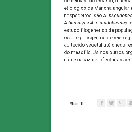
de células. No entanto, o nema
etiológico da Mancha angular
hospedeiros, são
A. pseudobes
A.besseyi
e
A. pseudobesseyi
c
estudo filogenético de popula
ocorre principalmente nas reg
ao tecido vegetal até chegar e
do mesofilo. Já nos outros ór
não é capaz de infectar as se
Share This