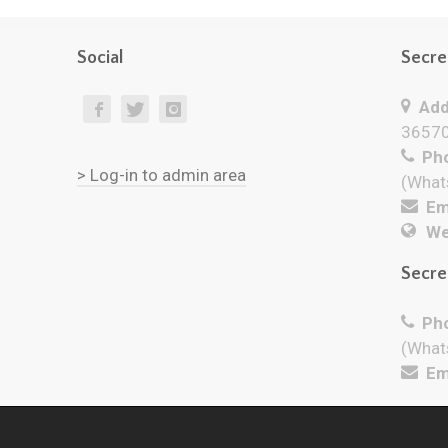
Social
Secre
Add
36570
Pho
> Log-in to admin area
(What
Ema
We
Secre
Pho
(What
Ema