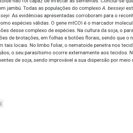
toide não foi capaz de infectar as sementes. Conclui-se qu
 em jambú. Todas as populações do complexo
A. besseyi
est
seyi
.
As evidências apresentadas corroboram para o reco
omo espécies válidas. O gene mtCOI é o marcador molecul
ções desse complexo de espécies. Na cultura da soja, o pa
iões de brotações, em folhas e botões florais, sendo que 
m tais locais. No limbo foliar, o nematoide penetra nos teci
gãos, o seu parasitismo ocorre externamente aos tecidos. N
mentes de soja, sendo improvável a sua dispersão por meio