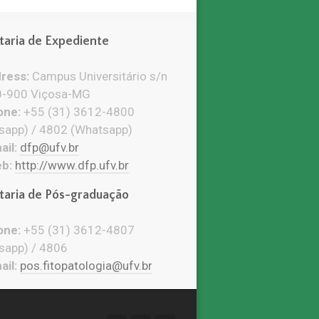
taria de Expediente
ress:
Campus Universitário s/n
-900 Viçosa-MG
ne:
+55 (31) 3612-4800
sapp) / 4802 (Whatsapp)
il:
dfp@ufv.br
b:
http://www.dfp.ufv.br
taria de Pós-graduação
ne:
+55 (31) 3612-4807
sapp) / 4806
il:
pos.fitopatologia@ufv.br