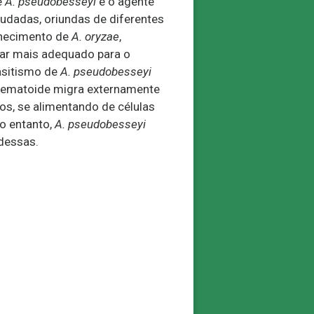
e
A. pseudobesseyi
é o agente
udadas, oriundas de diferentes
nhecimento de
A. oryzae
,
ar mais adequado para o
rasitismo de
A. pseudobesseyi
o nematoide migra externamente
dos, se alimentando de células
o entanto,
A. pseudobesseyi
 dessas.