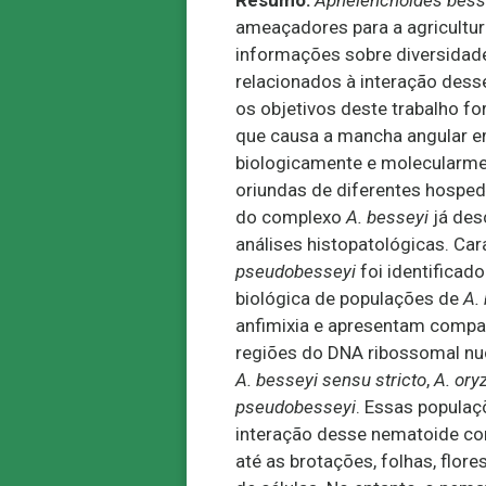
Resumo:
Aphelenchoides bes
ameaçadores para a agricultur
informações sobre diversidad
relacionados à interação dess
os objetivos deste trabalho for
que causa a mancha angular e
biologicamente e molecularm
oriundas de diferentes hospe
do complexo
A. besseyi
já desc
análises histopatológicas. Ca
pseudobesseyi
foi identificad
biológica de populações de
A. 
anfimixia e apresentam compati
regiões do DNA ribossomal nu
A. besseyi sensu stricto
,
A. ory
pseudobesseyi
. Essas populaç
interação desse nematoide com
até as brotações, folhas, flor