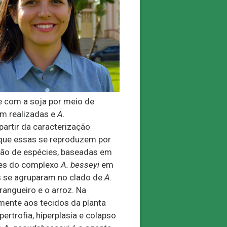
de com a soja por meio de
am realizadas e
A.
partir da caracterização
 que essas se reproduzem por
ação de espécies, baseadas em
ões do complexo
A. besseyi
em
 se agruparam no clado de
A.
rangueiro e o arroz. Na
mente aos tecidos da planta
ertrofia, hiperplasia e colapso