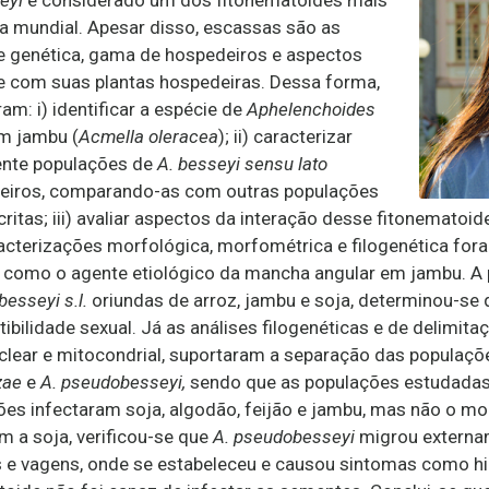
seyi
é considerado um dos fitonematoides mais
a mundial. Apesar disso, escassas são as
e genética, gama de hospedeiros e aspectos
e com suas plantas hospedeiras. Dessa forma,
am: i) identificar a espécie de
Aphelenchoides
m jambu (
Acmella oleracea
); ii) caracterizar
ente populações de
A. besseyi sensu lato
deiros, comparando-as com outras populações
ritas; iii) avaliar aspectos da interação desse fitonematoi
racterizações morfológica, morfométrica e filogenética for
o como o agente etiológico da mancha angular em jambu. A 
besseyi s.l.
oriundas de arroz, jambu e soja, determinou-se
bilidade sexual. Já as análises filogenéticas e de delimit
clear e mitocondrial, suportaram a separação das populaç
zae
e
A. pseudobesseyi,
sendo que as populações estudadas
ões infectaram soja, algodão, feijão e jambu, mas não o mo
 a soja, verificou-se que
A. pseudobesseyi
migrou externa
es e vagens, onde se estabeleceu e causou sintomas como hip