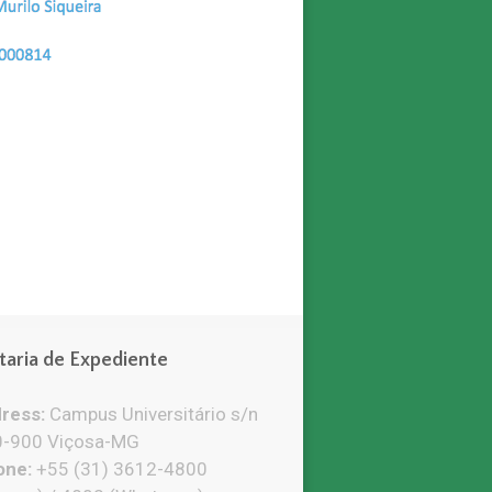
taria de Expediente
ress:
Campus Universitário s/n
-900 Viçosa-MG
ne:
+55 (31) 3612-4800