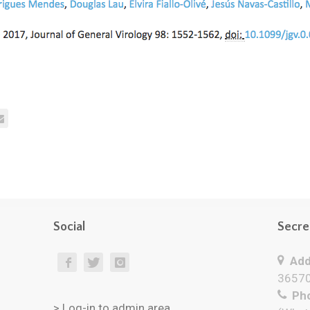
Social
Secre
Add
36570
Pho
> Log-in to admin area