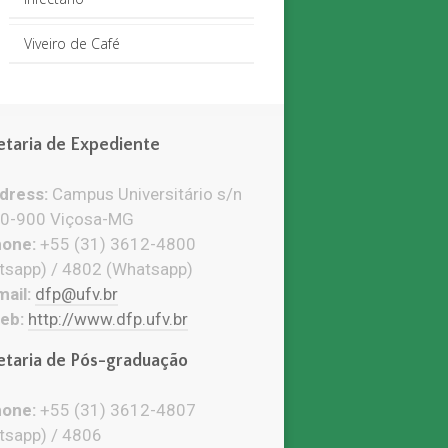
Viveiro de Café
etaria de Expediente
ress:
Campus Universitário s/n
0-900 Viçosa-MG
one:
+55 (31) 3612-4800
tsapp) / 4802 (Whatsapp)
ail:
dfp@ufv.br
eb:
http://www.dfp.ufv.br
etaria de Pós-graduação
one:
+55 (31) 3612-4807
tsapp) / 4806