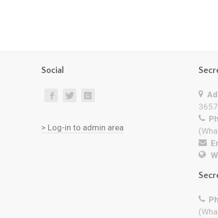
Social
Secr
Add
3657
Ph
> Log-in to admin area
(Wha
Em
W
Secr
Ph
(Wha