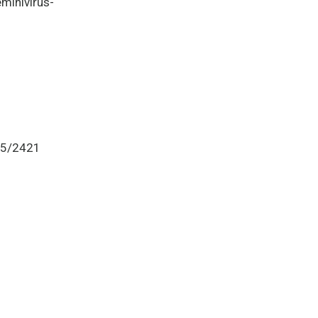
inivírus-
25/2421