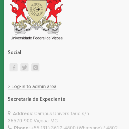
Social
> Log-in to admin area
Secretaria de Expediente
Address:
Campus Universitário s/n
36570-900 Viçosa-MG
Phone:
+55 (31) 3612-4800 (Whatsapp) / 4802