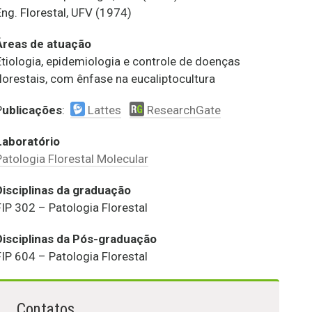
Eng. Florestal, UFV (1974)
Áreas de atuação
Etiologia, epidemiologia e controle de doenças
florestais, com ênfase na eucaliptocultura
P
ublicações
:
Lattes
ResearchGate
Laboratório
Patologia Florestal Molecular
Disciplinas da graduação
FIP 302 – Patologia Florestal
Disciplinas da Pós-graduação
FIP 604 – Patologia Florestal
Contatos