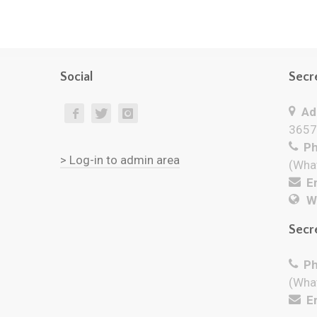
Social
Secr
Add
3657
Ph
> Log-in to admin area
(Wha
Em
W
Secr
Ph
(Wha
Em