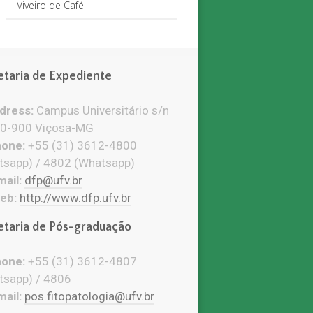
Viveiro de Café
etaria de Expediente
ress:
Campus Universitário s/n
0-900 Viçosa-MG
one:
+55 (31) 3612-4800
tsapp) / 4802 (Whatsapp)
ail:
dfp@ufv.br
eb:
http://www.dfp.ufv.br
etaria de Pós-graduação
one:
+55 (31) 3612-4807
tsapp) / 4806
ail:
pos.fitopatologia@ufv.br