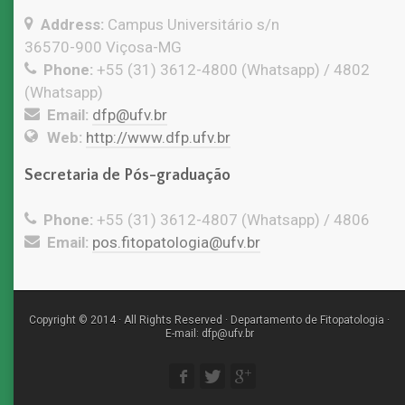
Address:
Campus Universitário s/n
36570-900 Viçosa-MG
Phone:
+55 (31) 3612-4800 (Whatsapp) / 4802
(Whatsapp)
Email:
dfp@ufv.br
Web:
http://www.dfp.ufv.br
Secretaria de Pós-graduação
Phone:
+55 (31) 3612-4807 (Whatsapp) / 4806
Email:
pos.fitopatologia@ufv.br
Copyright © 2014 · All Rights Reserved · Departamento de Fitopatologia ·
E-mail: dfp@ufv.br