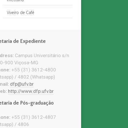
Viveiro de Café
etaria de Expediente
ress:
Campus Universitário s/n
0-900 Viçosa-MG
one:
+55 (31) 3612-4800
tsapp) / 4802 (Whatsapp)
ail:
dfp@ufv.br
eb:
http://www.dfp.ufv.br
etaria de Pós-graduação
one:
+55 (31) 3612-4807
tsapp) / 4806