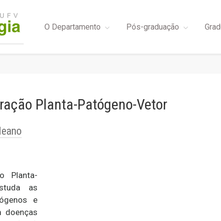
O Departamento
Pós-graduação
Grad
eração Planta-Patógeno-Vetor
deano
o Planta-
estuda as
tógenos e
m doenças