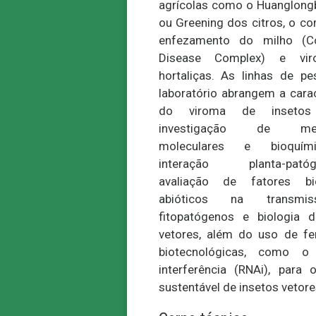
agrícolas como o Huanglong
ou Greening dos citros, o c
enfezamento do milho (C
Disease Complex) e vi
hortaliças. As linhas de p
laboratório abrangem a cara
do viroma de insetos 
investigação de mec
moleculares e bioquí
interação planta-patóge
avaliação de fatores bi
abióticos na transmi
fitopatógenos e biologia d
vetores, além do uso de fe
biotecnológicas, como 
interferência (RNAi), para 
sustentável de insetos vetore