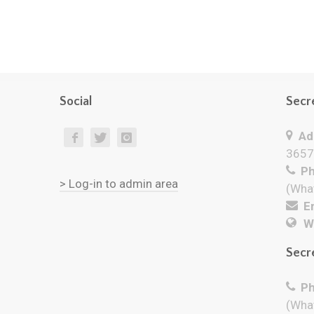
Social
Secr
Add
3657
Ph
> Log-in to admin area
(Wha
Em
W
Secr
Ph
(Wha