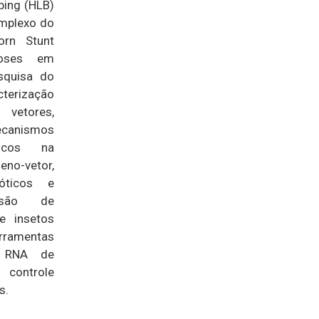
bing (HLB)
omplexo do
orn Stunt
roses em
esquisa do
cterização
vetores,
anismos
micos na
no-vetor,
óticos e
ssão de
e insetos
rramentas
o RNA de
o controle
s.