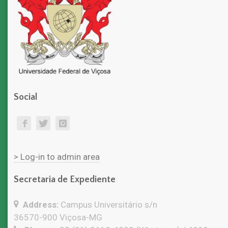
Social
> Log-in to admin area
Secretaria de Expediente
Address:
Campus Universitário s/n
36570-900 Viçosa-MG