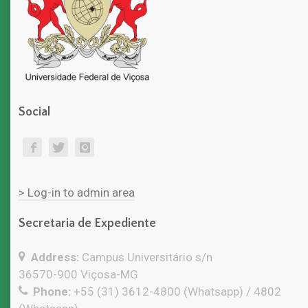
Social
> Log-in to admin area
Secretaria de Expediente
Address:
Campus Universitário s/n
36570-900 Viçosa-MG
Phone:
+55 (31) 3612-4800 (Whatsapp) / 4802