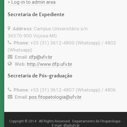
> Log-in to admin area
Secretaria de Expediente
Address:
Campus Universitário s/n
36570-900 Viçosa-MG
Phone:
+55 (31) 3612-4800 (Whatsapp) / 4802
(Whatsapp)
Email:
dfp@ufv.br
Web:
http://www.dfp.ufv.br
Secretaria de Pós-graduação
Phone:
+55 (31) 3612-4807 (Whatsapp) / 4806
Email:
pos.fitopatologia@ufv.br
Copyright © 2014 · All Rights Reserved · Departamento de Fitopatologia ·
E-mail: dfp@ufv.br