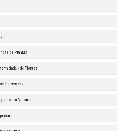
cas
enças de Plantas
nfermidades de Plantas
lant Pathogens
ógenos por Vetores
spedeiro