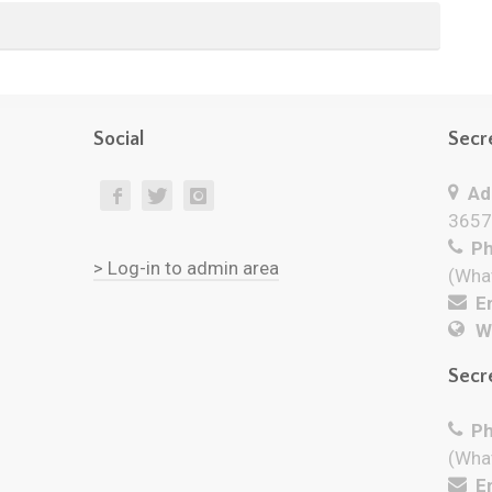
Social
Secr
Add
3657
Ph
> Log-in to admin area
(Wha
Em
W
Secr
Ph
(Wha
Em