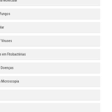
ia Molecular
 Fungos
lar
f Viruses
e em Fitobactérias
 à Doenças
m Microscopia