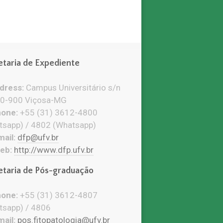
etaria de Expediente
ress:
Campus Universitário s/n
0-900 Viçosa-MG
one:
+55 (31) 3612-4800
tsapp) / 4802 (Whatsapp)
ail:
dfp@ufv.br
eb:
http://www.dfp.ufv.br
etaria de Pós-graduação
one:
+55 (31) 3612-4807
tsapp) / 4806
ail:
pos.fitopatologia@ufv.br