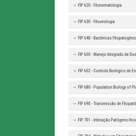
FIP 620 - Fitonematologia
FIP 630 - Fitovirologia
FIP 640 - Bactéricas Fitopatogêni
FIP 650 - Manejo Integrado de Do
FIP 652 - Controle Biológico de E
FIP 680 - Population Biology of P
FIP 690 - Transmissão de Fitopat
FIP 701 - Interação Patógeno-Ho