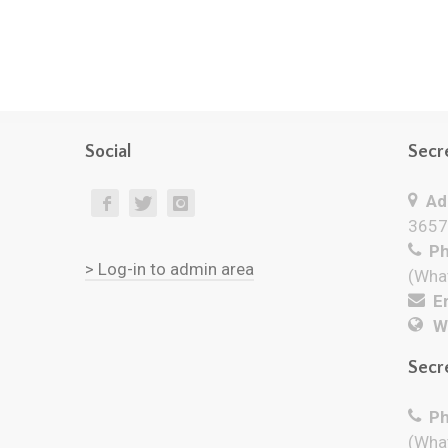
Social
Secr
Add
3657
Ph
> Log-in to admin area
(Wha
Em
W
Secr
Ph
(Wha