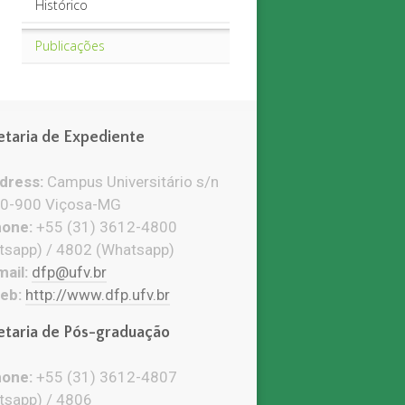
Histórico
Publicações
etaria de Expediente
ress:
Campus Universitário s/n
0-900 Viçosa-MG
one:
+55 (31) 3612-4800
tsapp) / 4802 (Whatsapp)
ail:
dfp@ufv.br
eb:
http://www.dfp.ufv.br
etaria de Pós-graduação
one:
+55 (31) 3612-4807
tsapp) / 4806