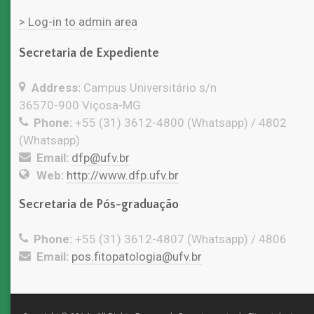
> Log-in to admin area
Secretaria de Expediente
Address:
Campus Universitário s/n
36570-900 Viçosa-MG
Phone:
+55 (31) 3612-4800 (Whatsapp) / 4802
(Whatsapp)
Email:
dfp@ufv.br
Web:
http://www.dfp.ufv.br
Secretaria de Pós-graduação
Phone:
+55 (31) 3612-4807 (Whatsapp) / 4806
Email:
pos.fitopatologia@ufv.br