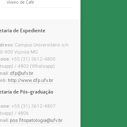
Viveiro de Café
etaria de Expediente
ress:
Campus Universitário s/n
0-900 Viçosa-MG
one:
+55 (31) 3612-4800
tsapp) / 4802 (Whatsapp)
ail:
dfp@ufv.br
eb:
http://www.dfp.ufv.br
etaria de Pós-graduação
one:
+55 (31) 3612-4807
tsapp) / 4806
ail:
pos.fitopatologia@ufv.br