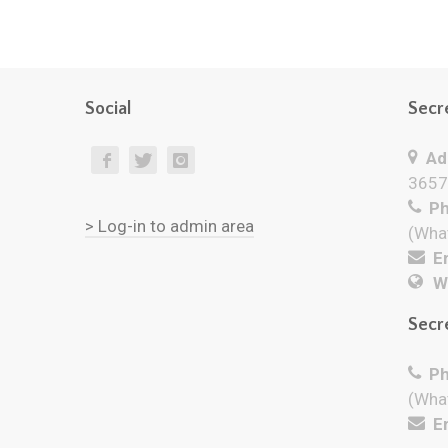
Social
Secr
Add
3657
Ph
> Log-in to admin area
(Wha
Em
W
Secr
Ph
(Wha
Em