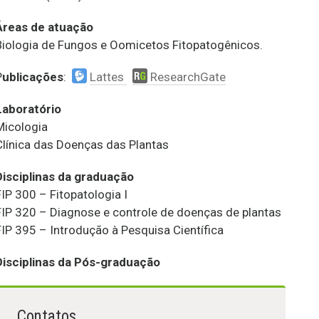
Áreas de atuação
Biologia de Fungos e Oomicetos Fitopatogênicos.
P
ublicações
:
Lattes
ResearchGate
Laboratório
Micologia
Clínica das Doenças das Plantas
Disciplinas da graduação
FIP 300 – Fitopatologia I
FIP 320 – Diagnose e controle de doenças de plantas
FIP 395 – Introdução à Pesquisa Científica
Disciplinas da Pós-graduação
Contatos