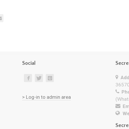
Social
Secre
Add
36570
Pho
> Log-in to admin area
(What
Ema
We
Secre