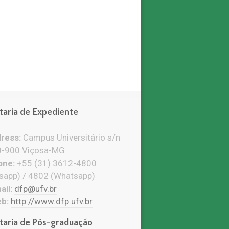
taria de Expediente
ress:
Campus Universitário s/n
-900 Viçosa-MG
ne:
+55 (31) 3612-4800
sapp) / 4802 (Whatsapp)
il:
dfp@ufv.br
b:
http://www.dfp.ufv.br
taria de Pós-graduação