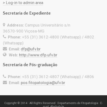
> Log-in to admin area
Secretaria de Expediente
Address:
Campus Universitário s/n
36570-900 Viçosa-MG
Phone:
+55 (31) 3612-4800 (Whatsapp) / 4802
(Whatsapp)
Email:
dfp@ufv.br
Web:
http://www.dfp.ufv.br
Secretaria de Pós-graduação
Phone:
+55 (31) 3612-4807 (Whatsapp) / 4806
Email:
pos.fitopatologia@ufv.br
Copyright © 2014 · All Rights Reserved · Departamento de Fitopatologia · E-
mail: dfp@ufv.br