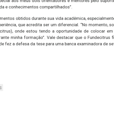
ecial aos meus dois orientadores e mentores pelo suporte 
uda e conhecimentos compartilhados”.
imentos obtidos durante sua vida acadêmica, especialmente
eriência, que acredita ser um diferencial. “No momento, 
ecitrus), onde estou tendo a oportunidade de colocar em 
ante minha formação”. Vale destacar que o Fundecitrus f
onde fez a defesa da tese para uma banca examinadora de 