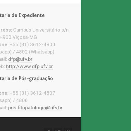
taria de Expediente
ress:
Campus Universitário s/n
-900 Viçosa-MG
ne:
+55 (31) 3612-4800
sapp) / 4802 (Whatsapp)
il:
dfp@ufv.br
b:
http://www.dfp.ufv.br
taria de Pós-graduação
ne:
+55 (31) 3612-4807
sapp) / 4806
il:
pos.fitopatologia@ufv.br