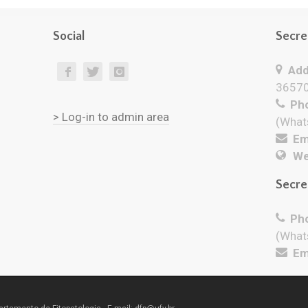
Social
Secre
Add
36570
Pho
> Log-in to admin area
(What
Ema
We
Secre
Pho
(What
Ema