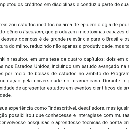
letou os créditos em disciplinas e conduziu parte de sua 
 realizou estudos inéditos na área de epidemiologia de po
 do gênero
Fusarium
, que produzem micotoxinas capazes d
dessas doenças é de grande relevância para o Brasil e o
tura do milho, reduzindo não apenas a produtividade, mas 
nklin resultou em uma tese de quatro capítulos: dois em 
s nos Estados Unidos, incluindo um estudo avançado na 
os por meio de bolsas de estudos no âmbito do Progra
mentação pela universidade norte-americana. Durante o
nidade de apresentar estudos em eventos científicos da áre
idade.
ua experiência como “indescritível, desafiadora, mas igual
ão possibilitou que conhecesse e interagisse com muitas
senvolvesse pesquisas e aprendesse técnicas de ponta e