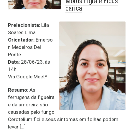
Morus nigra e Ficus
carica
Prelecionista:
Lila
Soares Lima
Orientador:
Emerso
n Medeiros Del
Ponte
Data:
28/06/23, às
14h
Via Google Meet*
Resumo:
As
ferrugens da figueira
e da amoreira são
causadas pelo fungo
Cerotelium fici e seus sintomas em folhas podem
levar
[…]