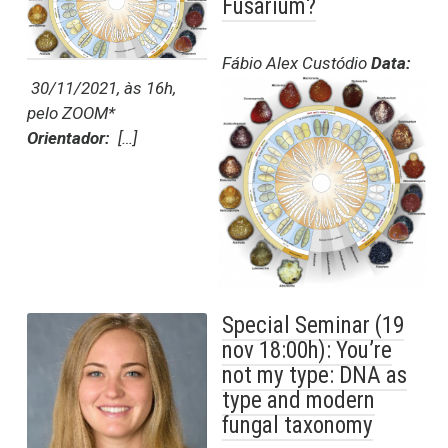
Fusarium?
Fábio Alex Custódio
Data:
30/11/2021, às 16h,
pelo ZOOM*
Orientador:
[…]
Special Seminar (19
nov 18:00h): You’re
not my type: DNA as
type and modern
fungal taxonomy