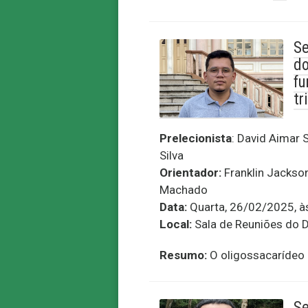
Se
do
fu
tr
Prelecionista
: David Aimar 
Silva
Orientador:
Franklin Jackso
Machado
Data:
Quarta, 26/02/2025, à
Local:
Sala de Reuniões do 
Resumo:
O oligossacarídeo 
Se