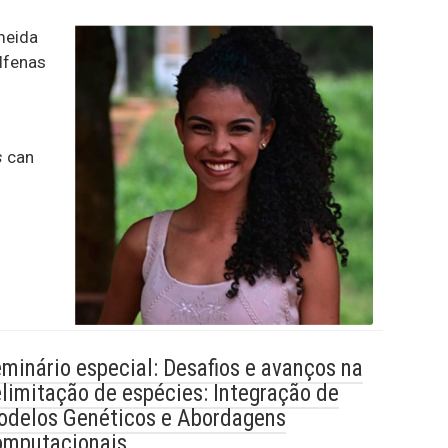
meida
lfenas
s
can
minário especial: Desafios e avanços na
limitação de espécies: Integração de
delos Genéticos e Abordagens
omputacionais