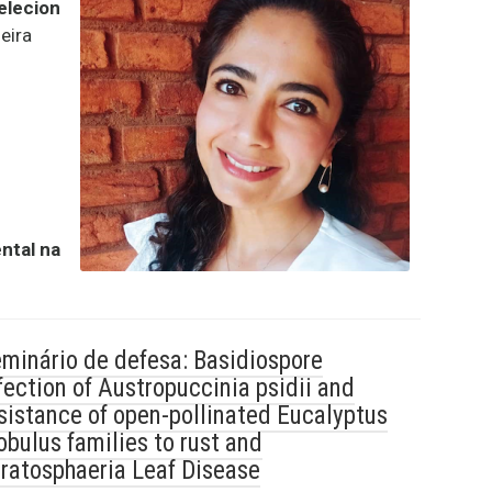
elecion
eira
ntal na
minário de defesa: Basidiospore
fection of Austropuccinia psidii and
sistance of open-pollinated Eucalyptus
obulus families to rust and
ratosphaeria Leaf Disease