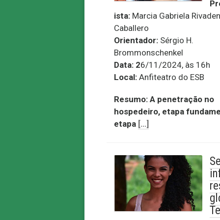
Pr
ista:
Marcia Gabriela Rivaden
Caballero
Orientador:
Sérgio H.
Brommonschenkel
Data: 2
6/11/2024, às 16h
Local:
Anfiteatro do ESB
Resumo:
A penetração no
hospedeiro, etapa fundame
etapa
[…]
Se
in
re
gl
Te