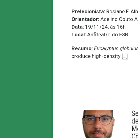
Prelecionista:
Rosiane F. Al
Orientador:
Acelino Couto A
Data:
19/11/24, às 16h
Local:
Anfiteatro do ESB
Resumo:
Eucalyptus globulu
produce high-density
[…]
Se
de
Mo
C