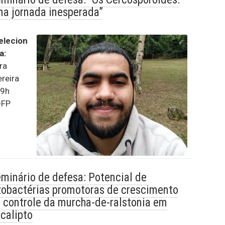
a jornada inesperada”
elecion
a:
ra
ereira
 9h
DFP
minário de defesa: Potencial de
zobactérias promotoras de crescimento
 controle da murcha-de-ralstonia em
calipto