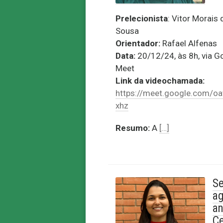
Prelecionista
:
Vitor Morais 
Sousa
Orientador:
Rafael Alfenas
Data:
20/12/24, às 8h, via G
Meet
Link da videochamada:
https://meet.google.com/oa
xhz
Resumo:
A
[…]
Se
ag
an
Ce