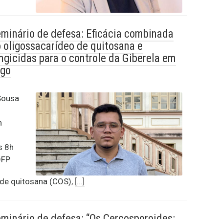
minário de defesa: Eficácia combinada
 oligossacarídeo de quitosana e
ngicidas para o controle da Giberela em
igo
Sousa
n
s 8h
DFP
de quitosana (COS),
[…]
minário de defesa: “Os Cercosporoides: