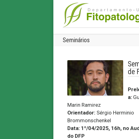
Seminários
Sem
de 
Prel
a:
Gu
Marin Ramirez
Orientador:
Sérgio Herminio
Brommonschenkel
Data: 1º/04/2025, 16h, no Aud
do DFP