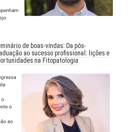
empenham
ejo
minário de boas-vindas: Da pós-
aduação ao sucesso profissional: lições e
ortunidades na Fitopatologia
egressa
 da
 o
ente o
ção ao