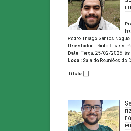
um
Pr
ist
Pedro Thiago Santos Noguei
Orientador:
Olinto Liparini P
Data
: Terça, 25/02/2025, às
Local:
Sala de Reuniões do 
Título
[…]
Se
ri
no
eu