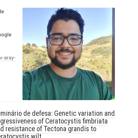
de
oogle
v-aray-
minário de defesa: Genetic variation and
gressiveness of Ceratocystis fimbriata
d resistance of Tectona grandis to
ratocystis wilt