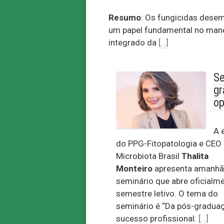
Resumo
: Os fungicidas des
um papel fundamental no man
integrado da
[…]
Se
gr
op
A 
do PPG-Fitopatologia e CEO
Microbiota Brasil
Thalita
Monteiro
apresenta amanhã
seminário que abre oficialm
semestre letivo. O tema do
seminário é “Da pós-gradua
sucesso profissional:
[…]