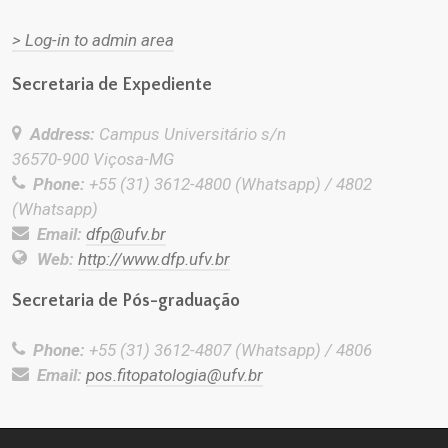
> Log-in to admin area
Secretaria de Expediente
Address:
Campus Universitário s/n
36570-900 Viçosa-MG
Phone:
+55 (31) 3612-4800 (Whatsapp) / 4802
(Whatsapp)
Email:
dfp@ufv.br
Web:
http://www.dfp.ufv.br
Secretaria de Pós-graduação
Phone:
+55 (31) 3612-4807 (Whatsapp) / 4806
Email:
pos.fitopatologia@ufv.br